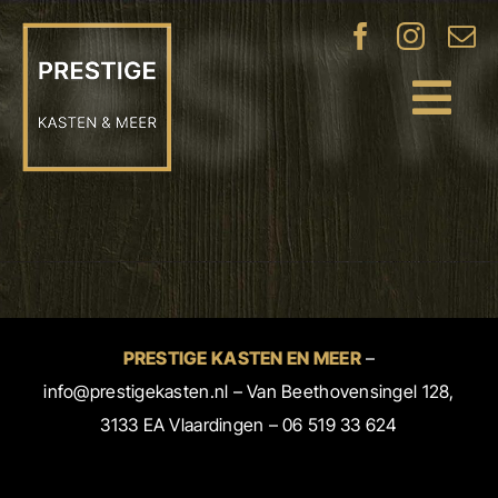
Ga
naar
inhoud
Tog
Navi
KASTEN
OP MAAT
INDUSTRIËLE
DEUREN
PLAFONDS
PRESTIGE KASTEN EN MEER
–
& WANDEN
info@prestigekasten.nl
–
Van Beethovensingel 128,
3133 EA Vlaardingen
–
06 519 33 624
PROJECTEN