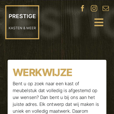
Ga
naar
inhoud
Tog
Navi
KASTEN
OP MAAT
INDUSTRIËLE
DEUREN
WERKWIJZE
PLAFONDS
Bent u op zoek naar een kast of
& WANDEN
meubelstuk dat volledig is afgestemd op
uw wensen? Dan bent u bij ons aan het
PROJECTEN
juiste adres. Elk ontwerp dat wij maken is
uniek en volledig maatwerk. Daarom