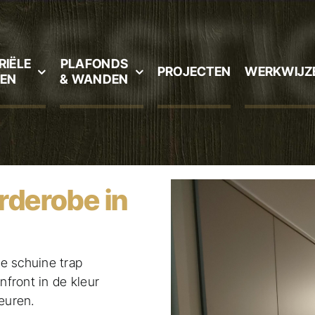
RIËLE
PLAFONDS
PROJECTEN
WERKWIJZ
EN
& WANDEN
rderobe in
e schuine trap
front in de kleur
euren.