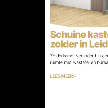
Schuine kast
zolder in Le
Zolderkamer veranderd in een
ruimte met wastafel en burea
LEES MEER>