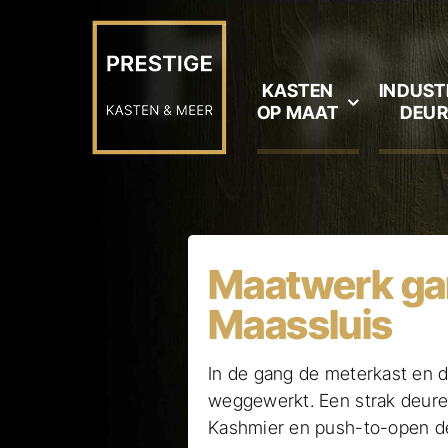
Ga
naar
inhoud
KASTEN
INDUST
OP MAAT
DEUR
Maatwerk ga
Maassluis
In de gang de meterkast en d
weggewerkt. Een strak deuren
Kashmier en push-to-open d