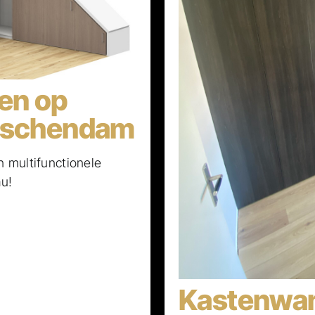
en op
idschendam
 multifunctionele
u!
Kastenwan