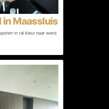
 in Maassluis
poten in ral kleur naar wens