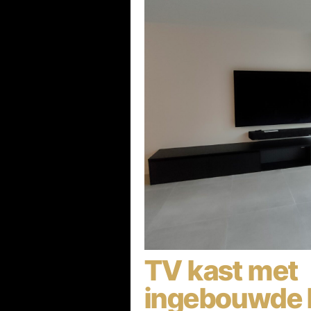
TV kast met
ingebouwde h