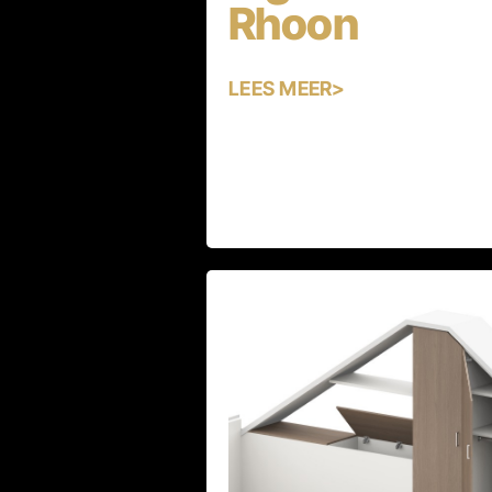
Rhoon
LEES MEER>